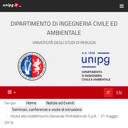
Link ai principali servizi web di Ateneo
Sc
Vai
al
contenuto
DIPARTIMENTO DI INGEGNERIA CIVILE ED
principale
AMBIENTALE
UNIVERSITÀ DEGLI STUDI DI PERUGIA
Menu
IT
EN
Sei qui:
Home
Notizie ed Eventi
Seminari, conferenze e visite di istruzione
Visita allo stabilimento Generale Prefabbricati S.p.A. - 31 maggio
2019