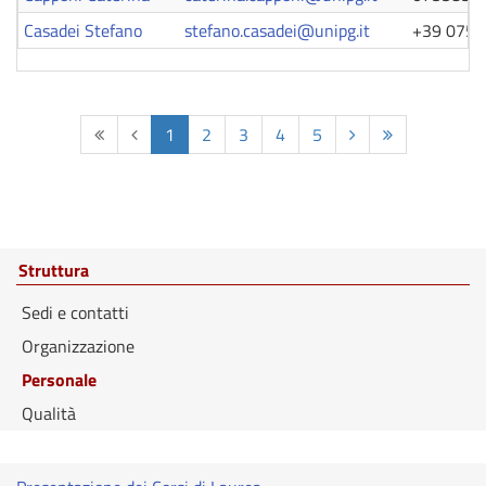
Casadei Stefano
stefano.casadei@unipg.it
+39 075 
1
2
3
4
5
Struttura
Sedi e contatti
Organizzazione
Personale
Qualità