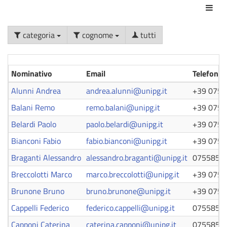
Azio
categoria
cognome
tutti
Nominativo
Email
Telefono
Alunni Andrea
andrea.alunni@unipg.it
+39 075 
Balani Remo
remo.balani@unipg.it
+39 075 
Belardi Paolo
paolo.belardi@unipg.it
+39 075 
Bianconi Fabio
fabio.bianconi@unipg.it
+39 075 
Braganti Alessandro
alessandro.braganti@unipg.it
0755853
Breccolotti Marco
marco.breccolotti@unipg.it
+39 075 
Brunone Bruno
bruno.brunone@unipg.it
+39 075 
Cappelli Federico
federico.cappelli@unipg.it
0755853
Capponi Caterina
caterina.capponi@unipg.it
0755853