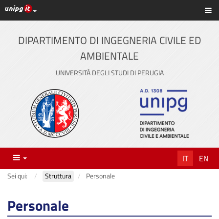
Link ai principali servizi web di Ateneo
Sc
Vai
al
contenuto
DIPARTIMENTO DI INGEGNERIA CIVILE ED
principale
AMBIENTALE
UNIVERSITÀ DEGLI STUDI DI PERUGIA
Menu
IT
EN
Sei qui:
Struttura
Personale
Personale