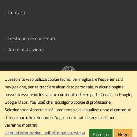
Contatti
Gestione dei contenuti
Amministrazione
Questo sito web utilizza cookie tecnici per migliorare l'esperienza di
navigazione, senza tracciare alcun dato personale. In alcune pagine
Dipartimento di Ingegneria civile ed ambientale
possono essere inclusi anche contenuti di terze parti (Cerca con Google,
Università degli Studi di Perugia
Google Maps, YouTube) che raccolgono cookie di profilazione.
Via G. Duranti - Perugia
Selezionando 'Accetto' si dà il consenso alla visualizzazione di contenuti
dipartimento.ing1@unipg.it
di terze parti. Selezionando 'Nego' i contenuti di terze parti non
Email
verranno mostrati.
dipartimento.ing1@cert.unipg.it
PEC
Ulteriori informazioni nell'informativa estesa
Accetto
Nego
Privacy
Cookie