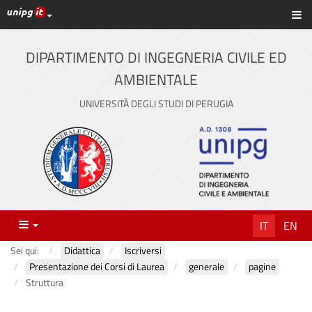
Link ai principali servizi web di Ateneo
Sc
Vai
al
contenuto
DIPARTIMENTO DI INGEGNERIA CIVILE ED
principale
AMBIENTALE
UNIVERSITÀ DEGLI STUDI DI PERUGIA
Menu
IT
EN
Sei qui:
Didattica
Iscriversi
Presentazione dei Corsi di Laurea
generale
pagine
Struttura